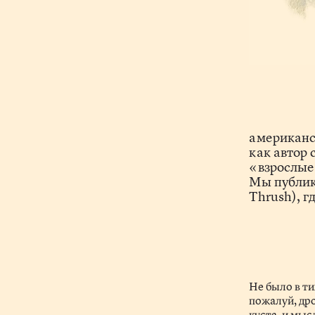
американс
как автор
«взрослые
Мы публик
Thrush), г
Не было в ти
пожалуй, дро
куста, и мыс