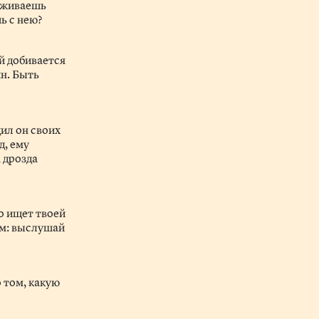
хаживаешь
ь с нею?
ый добивается
ин. Быть
ил он своих
д, ему
 дрозда
то ищет твоей
ом: выслушай
о том, какую