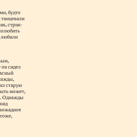
ми, будто
и танцевали
ик, стрик-
 полюбить
р любили
вым,
 он сидел
расный
днажды,
зил старую
быть может,
ла. Однажды
 над
овожадное
 тоже,