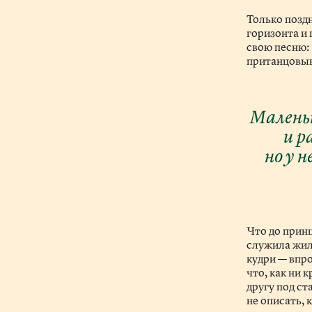
Только поздн
горизонта и
свою песню: 
пританцовыв
Маленьк
и р
но у 
Что до прин
служила жил
кудри — впро
что, как ни 
другу под ст
не описать, 