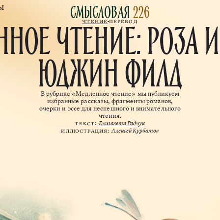
Смысловая
226
ы
НОЕ ЧТЕНИЕ: РОЗА И
Чтение
Перевод
ЮДЖИН ФИЛД
В рубрике «Медленное чтение» мы публикуем
избранные рассказы, фрагменты романов,
очерки и эссе для неспешного и внимательного
чтения.
Текст:
Елизавета Радчук
Иллюстрация:
Алексей Курбатов