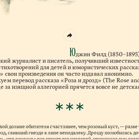
Ю
джин Филд (1850–1895
кий журналист и писатель, получивший известнос
 стихотворений для детей и юмористических расска
» свои произведения он часто издавал анонимно.
уем перевод рассказа «Роза и дрозд» (The Rose an
де за изящной аллегорией прячется вовсе не детска
∗∗∗
хой долине обитателя счастливее, чем розовый куст, — разве 
зд, свивший гнездо в липе неподалеку. Дрозду полюбилась д
ль, что однажды она станет его невестой, приносила ему счас