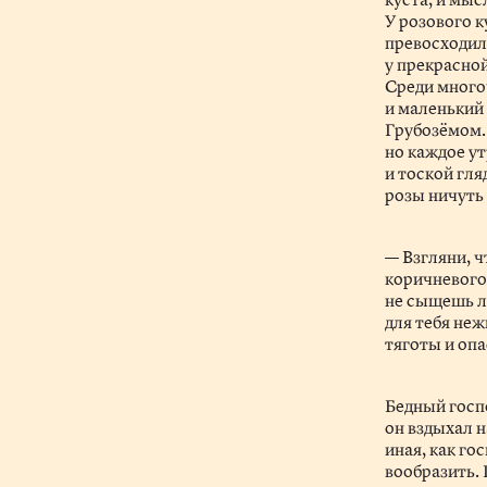
У розового к
превосходила
у прекрасно
Среди много
и маленький 
Грубозёмом. 
но каждое у
и тоской гл
розы ничуть
— Взгляни, ч
коричневого
не сыщешь л
для тебя не
тяготы и опа
Бедный госп
он вздыхал н
иная, как го
вообразить. 