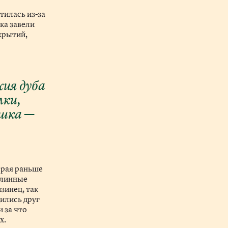
тилась из-за
ка завели
укрытий,
жия дуба
лки,
ушка —
орая раньше
длинные
зинец, так
дились друг
и за что
х.