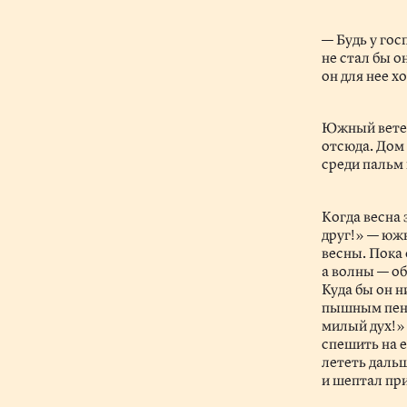
— Будь у гос
не стал бы о
он для нее х
Южный ветер
отсюда. Дом 
среди пальм 
Когда весна 
друг!» — южн
весны. Пока
а волны — об
Куда бы он 
пышным пение
милый дух!» 
спешить на е
лететь дальш
и шептал пр