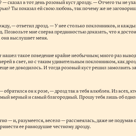
? — сказал в тот день розовый куст дрозду. — Отчего ты не у
рью? Ты показал ей свою любовь, так почему же не заговориш
ожду, — ответил дрозд. — У нее столько поклонников, и кажд
ад. Позвольте мне сперва преданностью доказать, что я досто
а она выслушает меня.
т нашел такое поведение крайне необычным; много раз вывод
ерей в свет, но с таким удивительным поклонником, как дроз
еще не доводилось. И тогда розовый куст решил замолвить за
— обратился он к розе, — дрозд так в тебя влюблен. Из всех, к
самый верный и самый благородный. Прошу тебя лишь об одн
тно — и, разумеется, весело — рассмеялась, даже не подумав 
принести ее равнодушие честному дрозду.