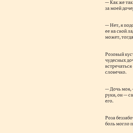
— Как же так
за моей доче
— Нет, я под
ее на свой л
может, тогд
Розовый кус
чудесных доч
встречаться 
словечко.
— Дочь моя, 
руки, он — 
его.
Роза беззабо
боль могло 