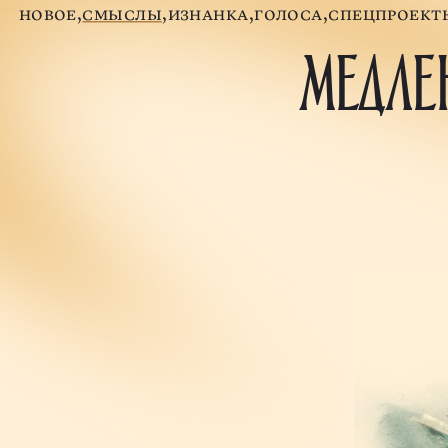
новое
смыслы
изнанка
голоса
спецпроект
МЕДЛЕН