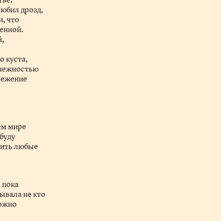
любил дрозд,
и, что
менной.
й,
м
о куста,
 нежностью
брежение
о
ем мире
обуду
сить любые
, пока
дывала не кто
можно