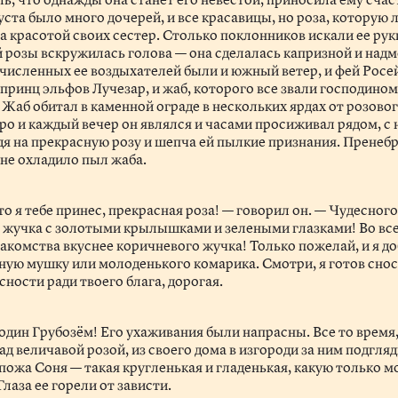
уста было много дочерей, и все красавицы, но роза, которую 
 красотой своих сестер. Столько поклонников искали ее рук
й розы вскружилась голова — она сделалась капризной и над
численных ее воздыхателей были и южный ветер, и фей Росе
принц эльфов Лучезар, и жаб, которого все звали господино
Жаб обитал в каменной ограде в нескольких ярдах от розовог
тро и каждый вечер он являлся и часами просиживал рядом, с
ядя на прекрасную розу и шепча ей пылкие признания. Прене
 не охладило пыл жаба.
то я тебе принес, прекрасная роза! — говорил он. — Чудесног
 жучка с золотыми крылышками и зелеными глазками! Во вс
акомства вкуснее коричневого жучка! Только пожелай, и я д
жную мушку или молоденького комарика. Смотри, я готов сно
сности ради твоего блага, дорогая.
один Грубоз
ё
м! Его ухаживания были напрасны. Все то время
ад величавой розой, из своего дома в изгороди за ним подгля
спожа Соня — такая кругленькая и гладенькая, какую только 
Глаза ее горели от зависти.