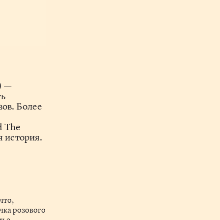
) —
ть
зов. Более
d The
я история.
что,
очка розового
тье.