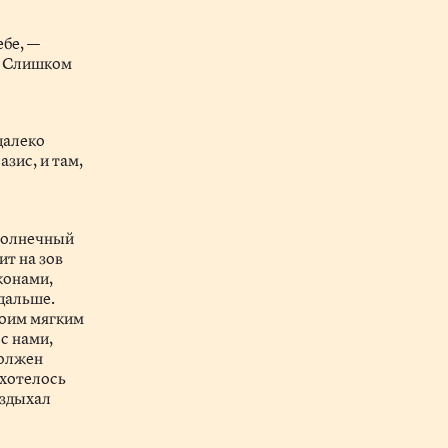
ебе, —
у. Слишком
далеко
зис, и там,
 солнечный
ит на зов
конами,
 дальше.
воим мягким
с нами,
должен
схотелось
вздыхал