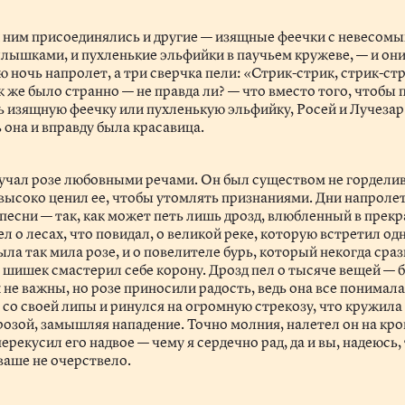
к ним присоединялись и другие — изящные феечки с невесомы
ылышками, и пухленькие эльфийки в паучьем кружеве, — и он
ю ночь напролет, а три сверчка пели: «Стрик-стрик, стрик-стр
к же было странно — не правда ли? — что вместо того, чтобы
ь изящную феечку или пухленькую эльфийку, Росей и Лучеза
ь она и вправду была красавица.
кучал розе любовными речами. Он был существом не гордели
высоко ценил ее, чтобы утомлять признаниями. Дни напролет
 песни — так, как может петь лишь дрозд, влюбленный в прек
ел о лесах, что повидал, о великой реке, которую встретил о
была так мила розе, и о повелителе бурь, который некогда сра
ее шишек смастерил себе корону. Дрозд пел о тысяче вещей — 
и не важны, но розе приносили радость, ведь она все понима
 со своей липы и ринулся на огромную стрекозу, что кружила
розой, замышляя нападение. Точно молния, налетел он на кр
ерекусил его надвое — чему я сердечно рад, да и вы, надеюсь,
ваше не очерствело.