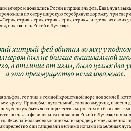
им вечером появились Росей и принц эльфов. Едва луна выка
 проложила по озеру широкую серебряную дорожку, три сверч
«Стрик-стрик, стрик-стрик, стрик-стрик», и тут же из своих 
ая, показались Росей и Лучезар.
ий хитрый фей обитал во мху у подно
азмером был не больше вышивальной иго
него, в отличие от иглы, было целых два 
а это преимущество немаловажное.
ца эльфов, тот жил в темной крошечной норе под землей, кот
ьем кроту. Принц был пухленький, словно амурчик, и носил 
чем, если уж быть до конца честным, ростом он был едва с ми
крути, по части физического сложения Росей и Лучезар прихо
ать. Веселый-развеселый они были народец, и мне, конечно, н
как прелестно они танцевали летними ночами на зеленых луга