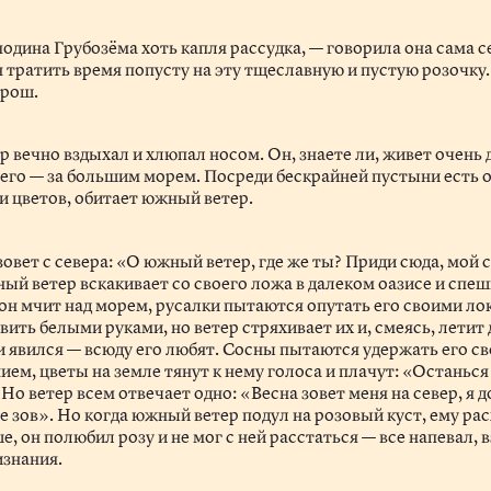
подина Грубозёма хоть капля рассудка, — говорила она сама с
н тратить время попусту на эту тщеславную и пустую розочк
орош.
 вечно вздыхал и хлюпал носом. Он, знаете ли, живет очень 
его — за большим морем. Посреди бескрайней пустыни есть оа
и цветов, обитает южный ветер.
зовет с севера: «О южный ветер, где же ты? Приди сюда, мой
ый ветер вскакивает со своего ложа в далеком оазисе и спеш
 он мчит над морем, русалки пытаются опутать его своими ло
вить белыми руками, но ветер стряхивает их и, смеясь, летит
ни явился — всюду его любят. Сосны пытаются удержать его с
м, цветы на земле тянут к нему голоса и плачут: «Останься 
Но ветер всем отвечает одно: «Весна зовет меня на север, я 
е зов». Но когда южный ветер подул на розовый куст, ему ра
е, он полюбил розу и не мог с ней расстаться — все напевал, 
изнания.