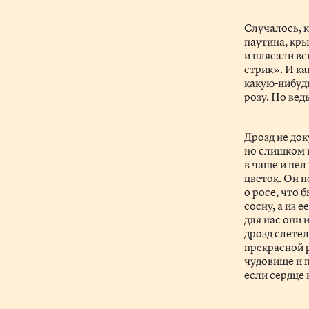
Случалось, 
паутина, кр
и плясали вс
стрик». И ка
какую-нибуд
розу. Но вед
Дрозд не до
но слишком 
в чаще и пел
цветок. Он п
о росе, что 
сосну, а из 
для нас они 
дрозд слетел
прекрасной 
чудовище и п
если сердце 