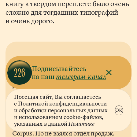
книгу в твердом переплете было очень
сложно для тогдашних типографий
и очень дорого.
Переводчик некоторых книг в серии
Подписывайтесь
Петсона и Финдуса и других книг
на наш
телеграм-канал
Нурдквиста Екатерина Чевкина
рассказывает, что книгу
рассматривали и в издательстве
Посещая сайт, Вы соглашаетесь
«Иностранка», она понравилась
с Политикой конфиденциальности
ок
самой Варваре Горностаевой,
и обработки персональных данных
и использованием cookie-файлов,
будущему главному редактору
указанных в данной
Политике
великого взрослого издательства
Corpus. Но не взялся отдел продаж.