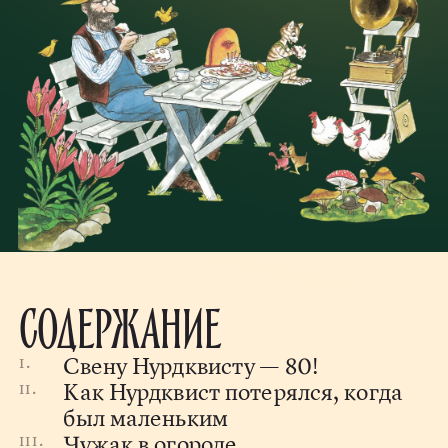
Содержание
Свену Нурдквисту — 80!
Как Нурдквист потерялся, когда
был маленьким
Чужак в огороде