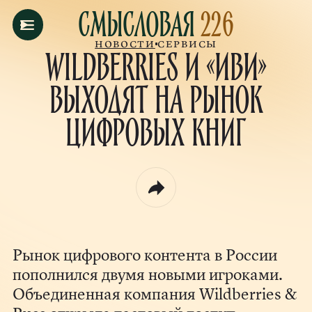
Смысловая
226
Новости
Сервисы
Wildberries и «Иви»
выходят на рынок
цифровых книг
Рынок цифрового контента в России
пополнился двумя новыми игроками.
Объединенная компания Wildberries &