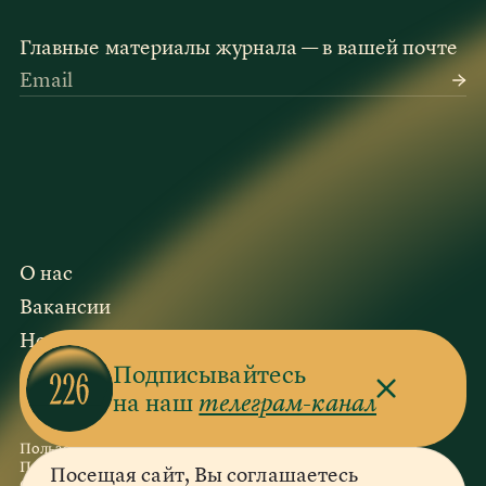
Главные материалы журнала — в вашей почте
О нас
Вакансии
Новым авторам
Подписывайтесь
на наш
телеграм-канал
Пользовательское соглашение
Политика конфиденциальности
Посещая сайт, Вы соглашаетесь
Согласие на обработку персональных данных